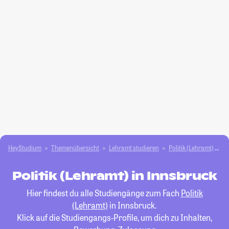
HeyStudium
Themenübersicht
Lehramt studieren
Politik (Lehramt)
I
Politik (Lehramt) in Innsbruck
Hier findest du alle Studiengänge zum Fach
Politik
(Lehramt)
in Innsbruck.
Klick auf die Studiengangs-Profile, um dich zu Inhalten,