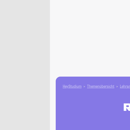
HeyStudium
Themenübersicht
Lehram
R