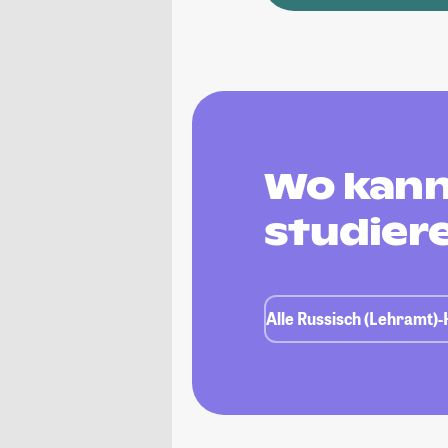
Wo kann
studier
Alle Russisch (Lehramt)-