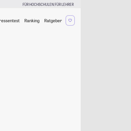
|
FÜR HOCHSCHULEN
FÜR LEHRER
ressentest
Ranking
Ratgeber