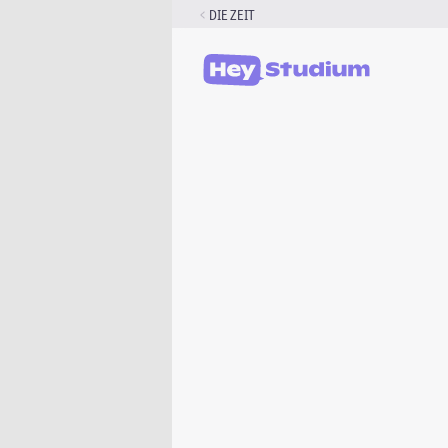
Zum
DIE ZEIT
Inhalt
springen