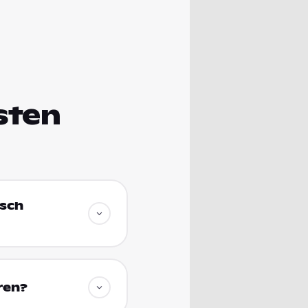
sten
isch
ren?