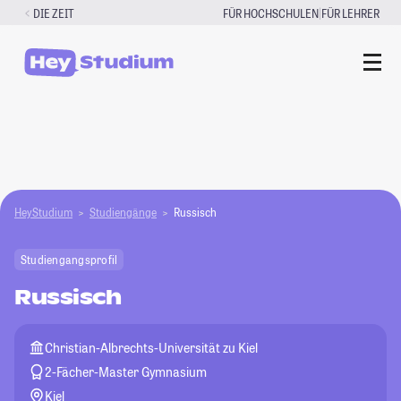
Zum
|
DIE ZEIT
FÜR HOCHSCHULEN
FÜR LEHRER
Inhalt
springen
HeyStudium
Studiengänge
Russisch
Studiengangsprofil
Russisch
Christian-Albrechts-Universität zu Kiel
2-Fächer-Master Gymnasium
Kiel