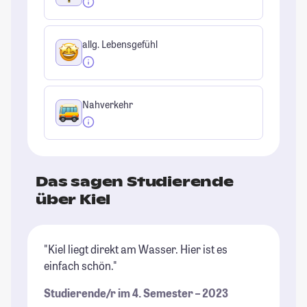
allg. Lebensgefühl
Nahverkehr
Das sagen Studierende
über Kiel
"Kiel liegt direkt am Wasser. Hier ist es
"I
einfach schön."
Ve
Studierende/r im 4. Semester – 2023
St