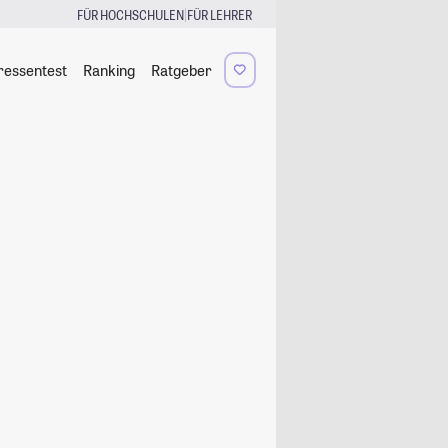
|
FÜR HOCHSCHULEN
FÜR LEHRER
ressentest
Ranking
Ratgeber