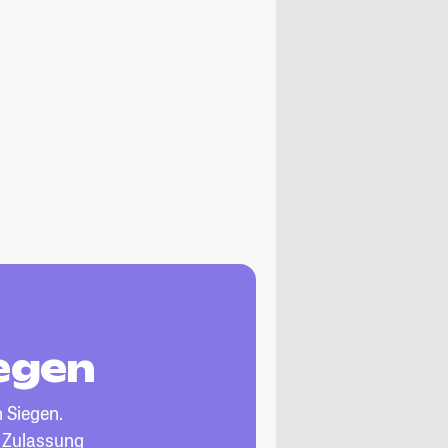
iegen
n Siegen.
, Zulassung