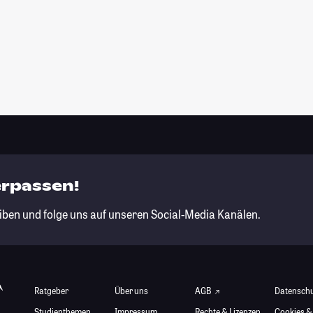
erpassen!
iben und folge uns auf unseren Social-Media Kanälen.
Ratgeber
Über uns
AGB
Datensch
Studienthemen
Impressum
Rechte & Lizenzen
Cookies &