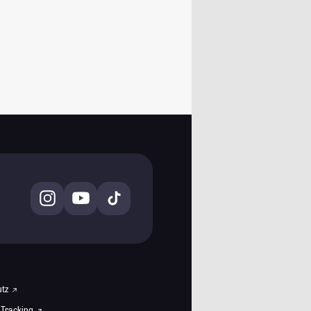
utz
 Tracking