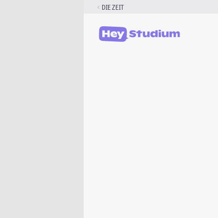
Zum
DIE ZEIT
Inhalt
springen