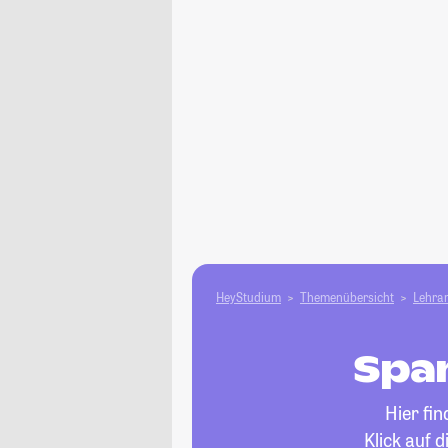
HeyStudium
Themenübersicht
Lehram
Span
Hier fi
Klick auf 