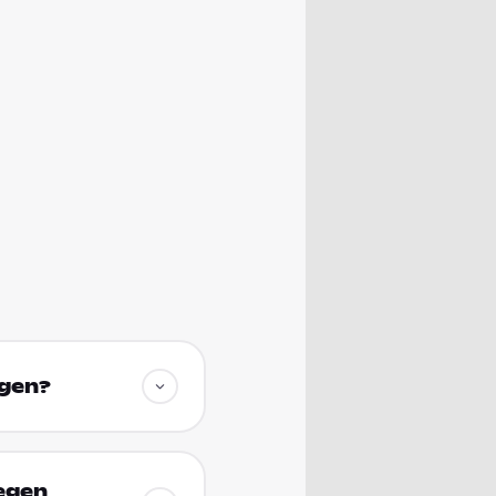
egen?
iegen