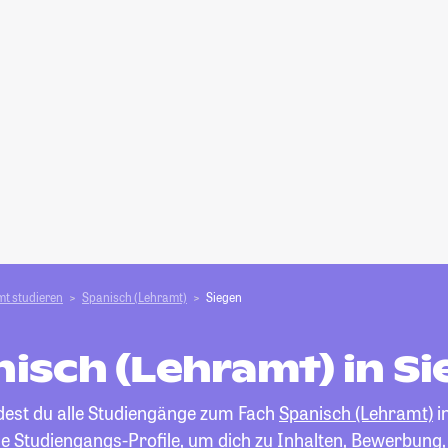
t studieren
Spanisch (Lehramt)
Siegen
isch (Lehramt) in S
ndest du alle Studiengänge zum Fach
Spanisch (Lehramt)
i
die Studiengangs-Profile, um dich zu Inhalten, Bewerbung