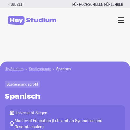
Zum
|
DIE ZEIT
FÜR HOCHSCHULEN
FÜR LEHRER
Inhalt
springen
HeyStudium
Studiengänge
Spanisch
Studiengangsprofil
Spanisch
Universität Siegen
Master of Education (Lehramt an Gymnasien und
Gesamtschulen)