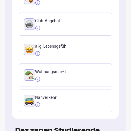
Club-Angebot
allg. Lebensgefühl
Wohnungsmarkt
Nahverkehr
Das sagen Studierende