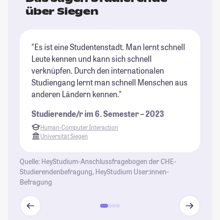
über Siegen
"Es ist eine Studentenstadt. Man lernt schnell
"D
Leute kennen und kann sich schnell
pa
verknüpfen. Durch den internationalen
ha
Studiengang lernt man schnell Menschen aus
da
anderen Ländern kennen."
(u
Dü
Studierende/r im 6. Semester – 2023
St
Human-Computer Interaction
Universität Siegen
Quelle: HeyStudium-Anschlussfragebogen der CHE-
Studierendenbefragung, HeyStudium User:innen-
Befragung