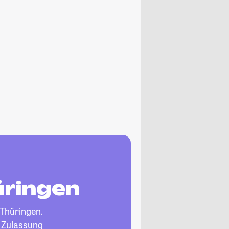
üringen
 Thüringen.
, Zulassung