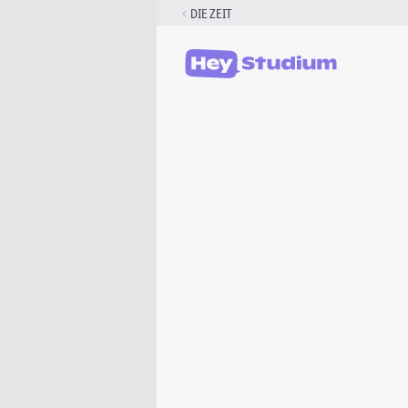
Zum
DIE ZEIT
Inhalt
springen