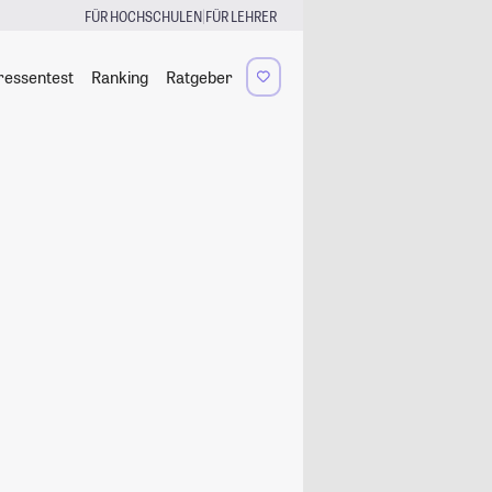
|
FÜR HOCHSCHULEN
FÜR LEHRER
ressentest
Ranking
Ratgeber