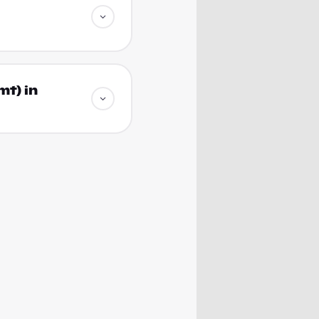
mt) in