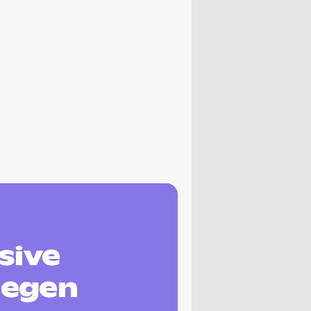
sive
iegen