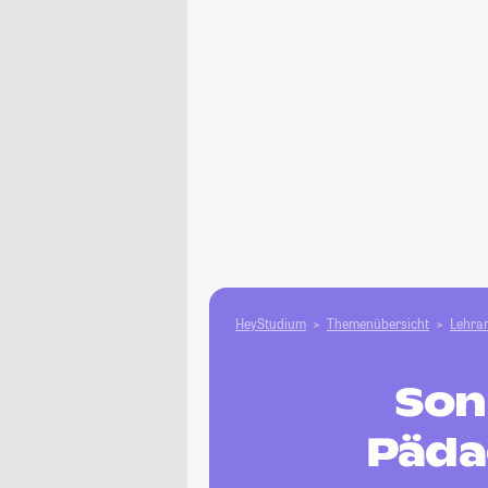
HeyStudium
Themenübersicht
Lehram
Son
Päda