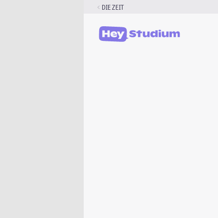
Zum
DIE ZEIT
Inhalt
springen