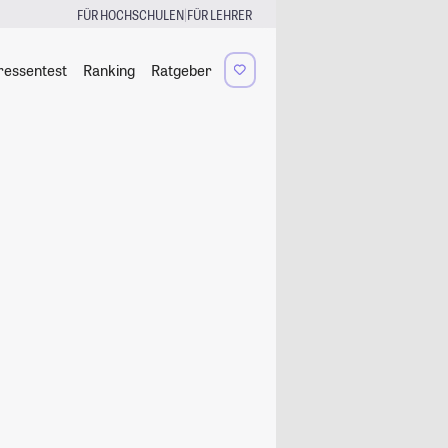
|
FÜR HOCHSCHULEN
FÜR LEHRER
ressentest
Ranking
Ratgeber