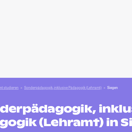
t studieren
Sonderpädagogik, inklusive Pädagogik (Lehramt)
Siegen
derpädagogik, inklu
gogik (Lehramt) in S