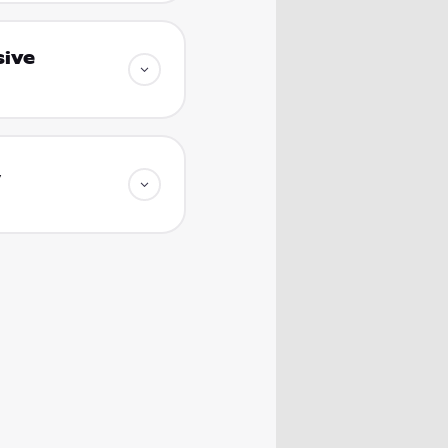
sive
,