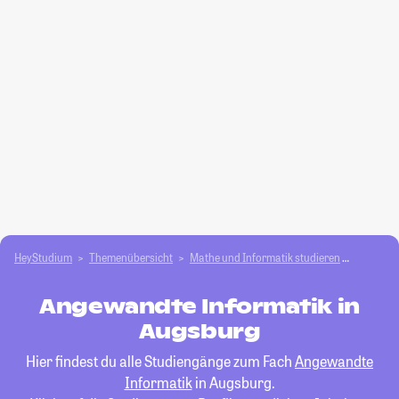
HeyStudium
Themenübersicht
Mathe und Informatik studieren
Angewan
Angewandte Informatik in
Augsburg
Hier findest du alle Studiengänge zum Fach
Angewandte
Informatik
in Augsburg.