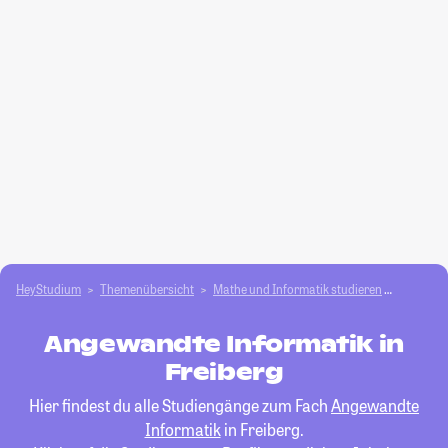
HeyStudium
Themenübersicht
Mathe und Informatik studieren
Angewan
Angewandte Informatik in
Freiberg
Hier findest du alle Studiengänge zum Fach
Angewandte
Informatik
in Freiberg.