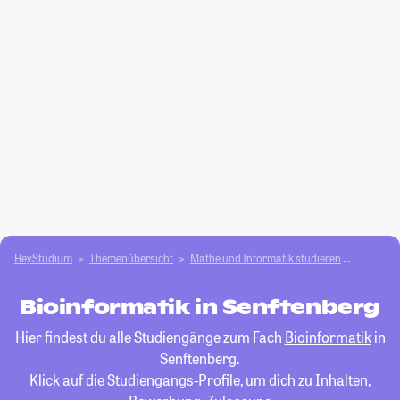
HeyStudium
Themenübersicht
Mathe und Informatik studieren
Bioinfor
Bioinformatik in Senftenberg
Hier findest du alle Studiengänge zum Fach
Bioinformatik
in
Senftenberg.
Klick auf die Studiengangs-Profile, um dich zu Inhalten,