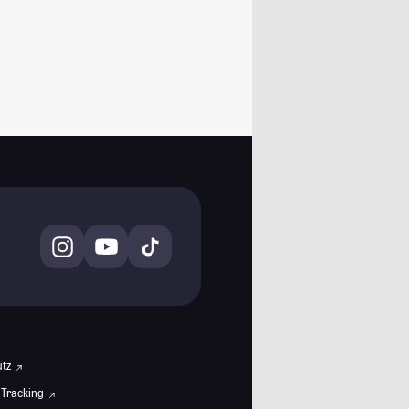
utz
 Tracking