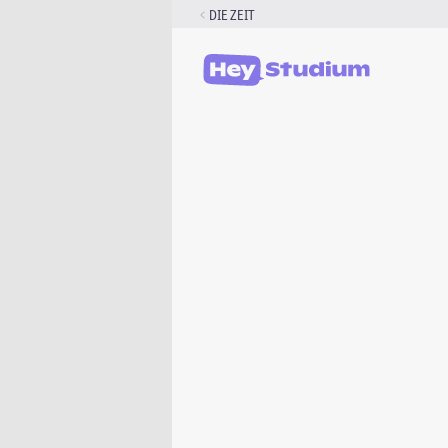
Zum
DIE ZEIT
Inhalt
springen