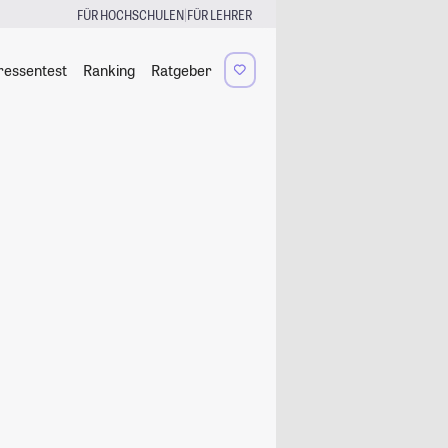
|
FÜR HOCHSCHULEN
FÜR LEHRER
ressentest
Ranking
Ratgeber