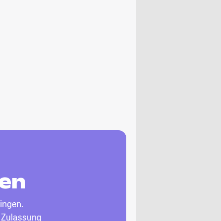
gen
ingen.
, Zulassung