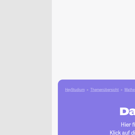
HeyStudium
Themenübersicht
Mathe 
Da
Hier 
Klick auf 