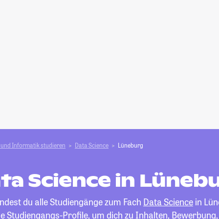
und Informatik studieren
Data Science
Lüneburg
ta Science in Lüneb
indest du alle Studiengänge zum Fach
Data Science
in Lün
die Studiengangs-Profile, um dich zu Inhalten, Bewerbung