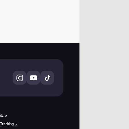
utz
 Tracking