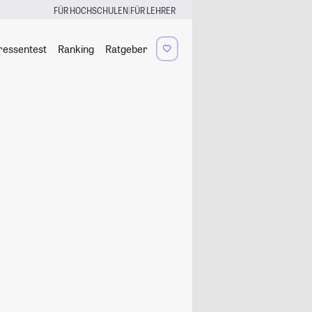
|
FÜR HOCHSCHULEN
FÜR LEHRER
ressentest
Ranking
Ratgeber