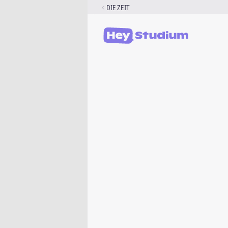
Zum
DIE ZEIT
Inhalt
springen