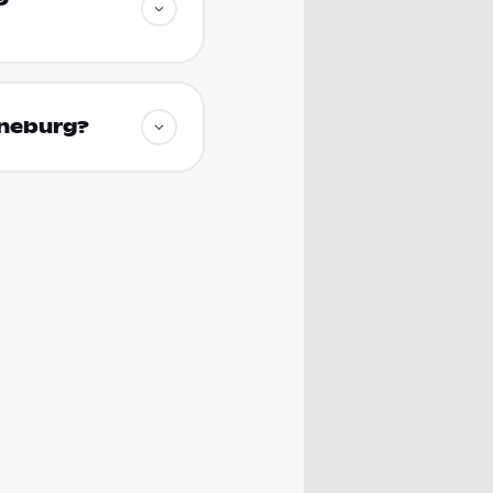
üneburg?