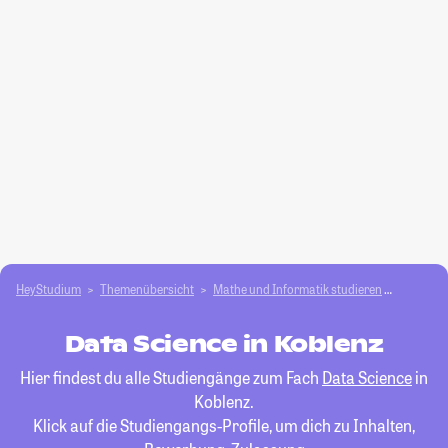
HeyStudium
Themenübersicht
Mathe und Informatik studieren
Data Sci
Data Science in Koblenz
Hier findest du alle Studiengänge zum Fach
Data Science
in
Koblenz.
Klick auf die Studiengangs-Profile, um dich zu Inhalten,