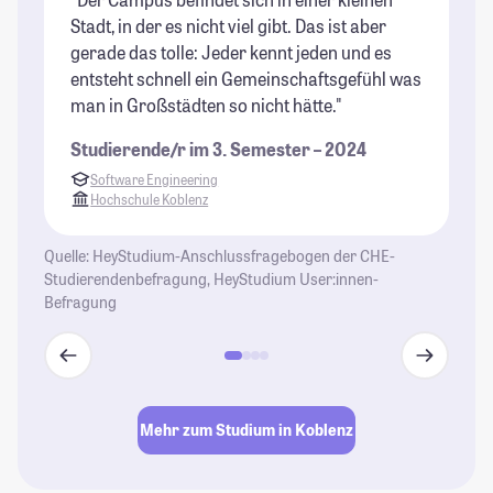
Stadt, in der es nicht viel gibt. Das ist aber
be
gerade das tolle: Jeder kennt jeden und es
Al
entsteht schnell ein Gemeinschaftsgefühl was
Wo
man in Großstädten so nicht hätte."
be
Zi
Studierende/r im 3. Semester – 2024
Ho
Software Engineering
Ve
Hochschule Koblenz
St
Quelle: HeyStudium-Anschlussfragebogen der CHE-
Studierendenbefragung, HeyStudium User:innen-
Befragung
Mehr zum Studium in Koblenz