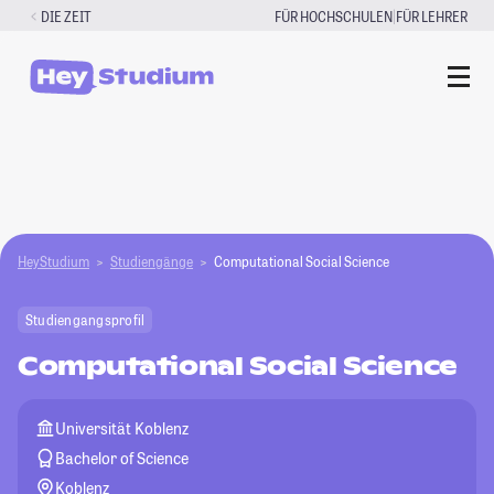
Zum
|
DIE ZEIT
FÜR HOCHSCHULEN
FÜR LEHRER
Inhalt
springen
HeyStudium
Studiengänge
Computational Social Science
Studiengangsprofil
Computational Social Science
Universität Koblenz
Bachelor of Science
Koblenz