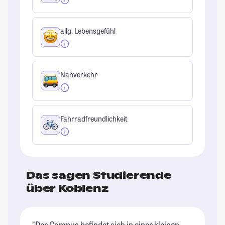
allg. Lebensgefühl
Nahverkehr
Fahrradfreundlichkeit
Das sagen Studierende
über Koblenz
"Der Campus befindet sich in einer kleinen
"K