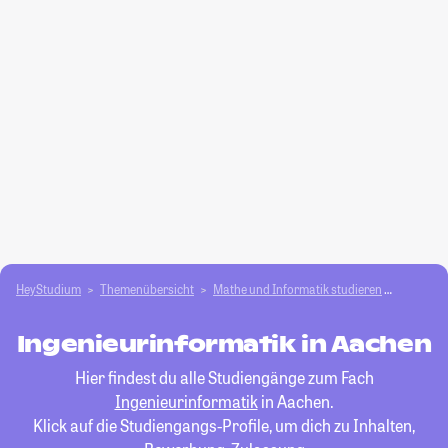
HeyStudium
Themenübersicht
Mathe und Informatik studieren
Ingenieu
Ingenieurinformatik in Aachen
Hier findest du alle Studiengänge zum Fach
Ingenieurinformatik
in Aachen.
Klick auf die Studiengangs-Profile, um dich zu Inhalten,