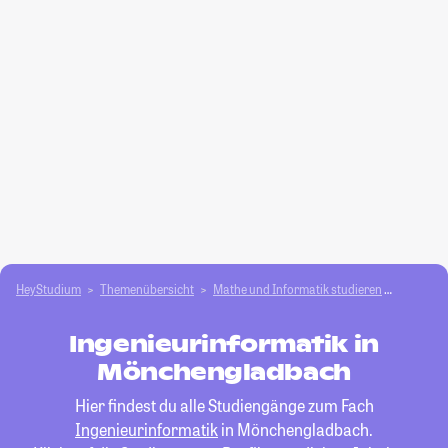
HeyStudium
Themenübersicht
Mathe und Informatik studieren
Ingenieu
Ingenieurinformatik in
Mönchengladbach
Hier findest du alle Studiengänge zum Fach
Ingenieurinformatik
in Mönchengladbach.