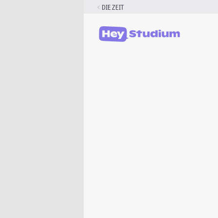
Zum
DIE ZEIT
Inhalt
springen