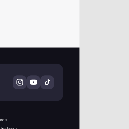
utz
 Tracking