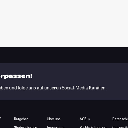
erpassen!
iben und folge uns auf unseren Social-Media Kanälen.
Ratgeber
Über uns
AGB
Datensch
Studienthemen
Impressum
Rechte & Lizenzen
Cookies &