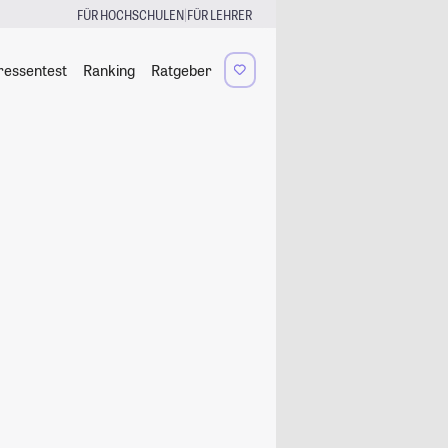
|
FÜR HOCHSCHULEN
FÜR LEHRER
ressentest
Ranking
Ratgeber