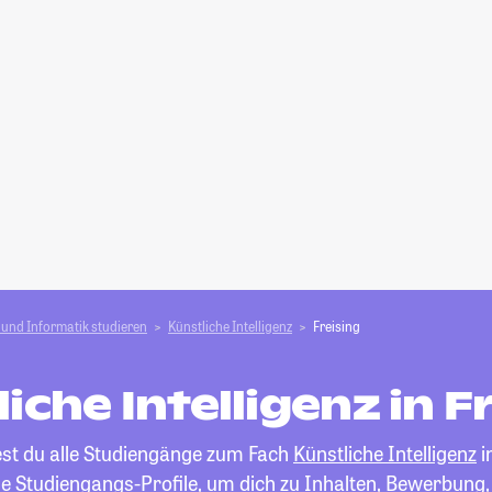
und Informatik studieren
Künstliche Intelligenz
Freising
iche Intelligenz in F
est du alle Studiengänge zum Fach
Künstliche Intelligenz
i
die Studiengangs-Profile, um dich zu Inhalten, Bewerbung