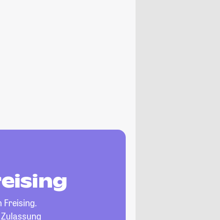
reising
n Freising.
, Zulassung