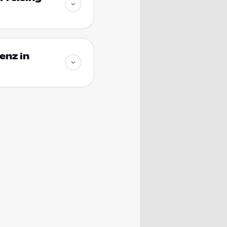
enz in