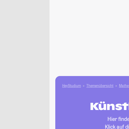
HeyStudium
Themenübersicht
Mathe 
Künstl
Hier find
Klick auf 