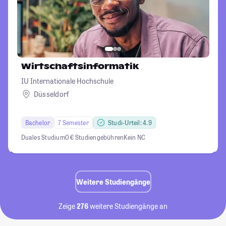
Wirtschaftsinformatik
IU Internationale Hochschule
Düsseldorf
Bachelor
7 Semester
Studi-Urteil: 4.9
Duales Studium
0 € Studiengebühren
Kein NC
Weitere Studiengänge
Zeige
276
weitere Studiengänge an