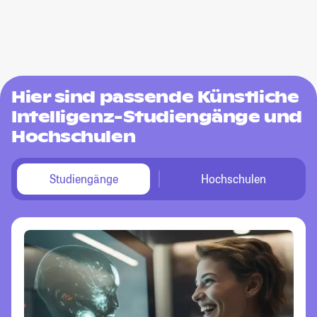
Hier sind passende Künstliche
Intelligenz-Studiengänge und
Hochschulen
Studiengänge
Hochschulen