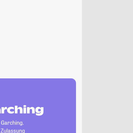
arching
 Garching.
, Zulassung