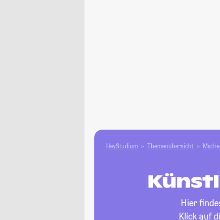
HeyStudium
Themenübersicht
Mathe 
Künstl
Hier find
Klick auf 