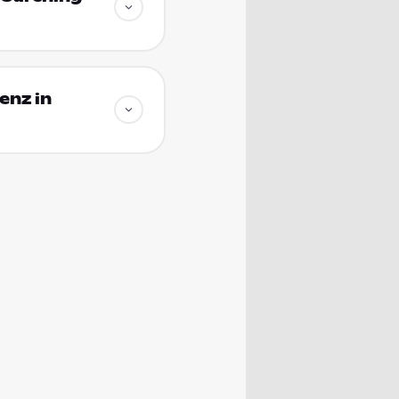
enz in