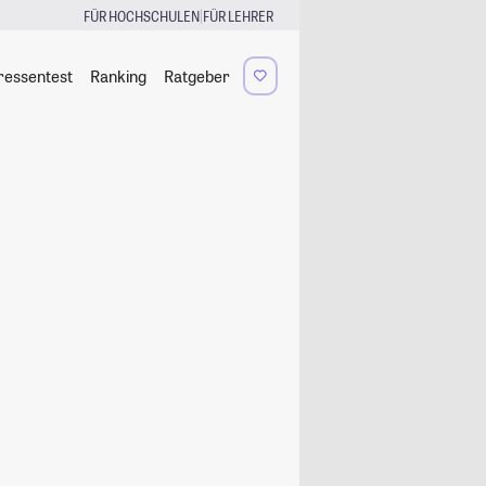
|
FÜR HOCHSCHULEN
FÜR LEHRER
ressentest
Ranking
Ratgeber