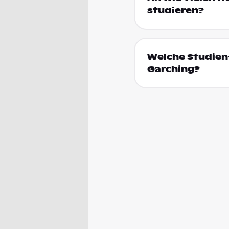
studieren?
Welche Studienf
Garching?