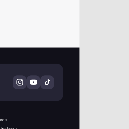
utz
 Tracking