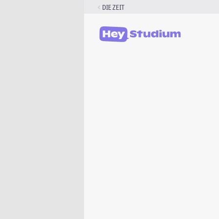
Zum
DIE ZEIT
Inhalt
springen