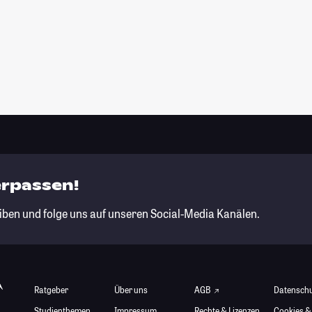
erpassen!
iben und folge uns auf unseren Social-Media Kanälen.
Ratgeber
Über uns
AGB
Datensch
Studienthemen
Impressum
Rechte & Lizenzen
Cookies &