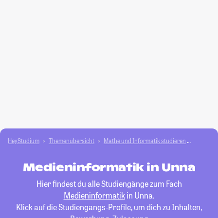
HeyStudium
Themenübersicht
Mathe und Informatik studieren
Medieni
Medieninformatik in Unna
Hier findest du alle Studiengänge zum Fach
Medieninformatik
in Unna.
Klick auf die Studiengangs-Profile, um dich zu Inhalten,