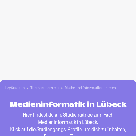
HeyStudium
Themenübersicht
Mathe und Informatik studieren
Medieni
Medieninformatik in Lübeck
Hier findest du alle Studiengänge zum Fach
Medieninformatik
in Lübeck.
Klick auf die Studiengangs-Profile, um dich zu Inhalten,