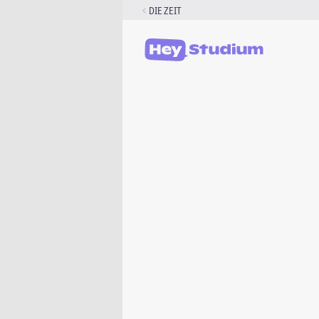
Zum
DIE ZEIT
Inhalt
springen