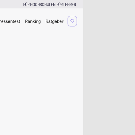
|
FÜR HOCHSCHULEN
FÜR LEHRER
ressentest
Ranking
Ratgeber