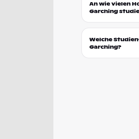
An wie vielen H
Garching studi
Welche Studienf
Garching?