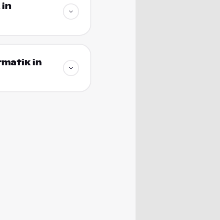
 in
rmatik in