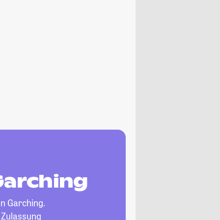
Garching
in Garching.
, Zulassung