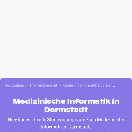
HeyStudium
Themenübersicht
Mathe und Informatik studieren
Medizini
Medizinische Informatik in
Darmstadt
Hier findest du alle Studiengänge zum Fach
Medizinische
Informatik
in Darmstadt.