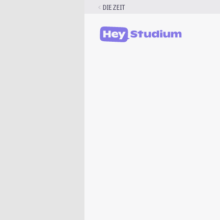
Zum
DIE ZEIT
Inhalt
springen