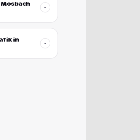
in Mosbach
tik in