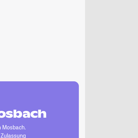
Mosbach
n Mosbach.
, Zulassung