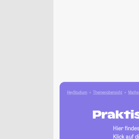
HeyStudium
Themenübersicht
Mathe 
Prakti
Hier finde
Klick auf 