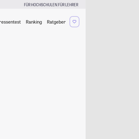
|
FÜR HOCHSCHULEN
FÜR LEHRER
ressentest
Ranking
Ratgeber