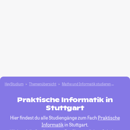
HeyStudium
Themenübersicht
Mathe und Informatik studieren
Praktisc
Praktische Informatik in
Stuttgart
Hier findest du alle Studiengänge zum Fach
Praktische
Informatik
in Stuttgart.