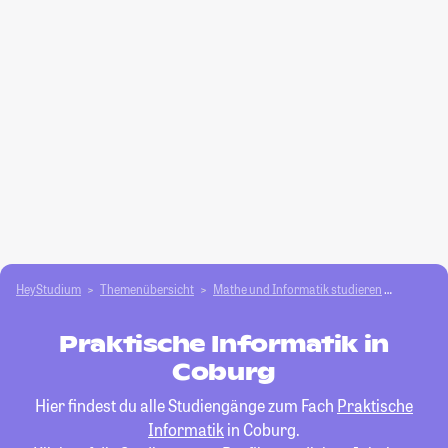
HeyStudium
Themenübersicht
Mathe und Informatik studieren
Praktisc
Praktische Informatik in
Coburg
Hier findest du alle Studiengänge zum Fach
Praktische
Informatik
in Coburg.