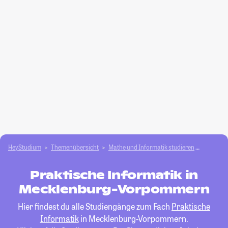
HeyStudium
Themenübersicht
Mathe und Informatik studieren
Praktisc
Praktische Informatik in
Mecklenburg-Vorpommern
Hier findest du alle Studiengänge zum Fach
Praktische
Informatik
in Mecklenburg-Vorpommern.