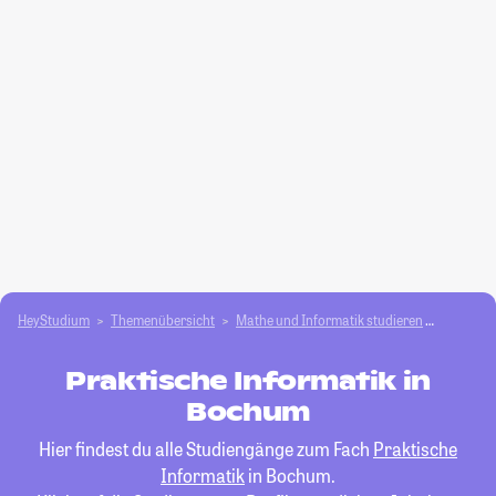
HeyStudium
Themenübersicht
Mathe und Informatik studieren
Praktisc
Praktische Informatik in
Bochum
Hier findest du alle Studiengänge zum Fach
Praktische
Informatik
in Bochum.