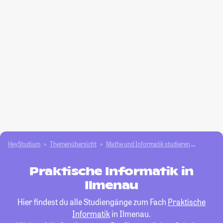
HeyStudium
Themenübersicht
Mathe und Informatik studieren
Praktisc
Praktische Informatik in
Ilmenau
Hier findest du alle Studiengänge zum Fach
Praktische
Informatik
in Ilmenau.