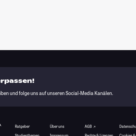
erpassen!
iben und folge uns auf unseren Social-Media Kanälen.
Ratgeber
Über uns
AGB
Datensch
Studienthemen
Impressum
Rechte & Lizenzen
Cookies &