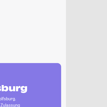
sburg
lfsburg.
, Zulassung