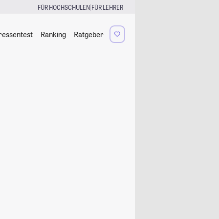
|
FÜR HOCHSCHULEN
FÜR LEHRER
ressentest
Ranking
Ratgeber