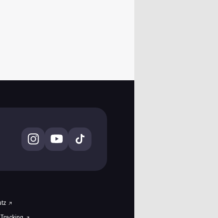
utz
 Tracking