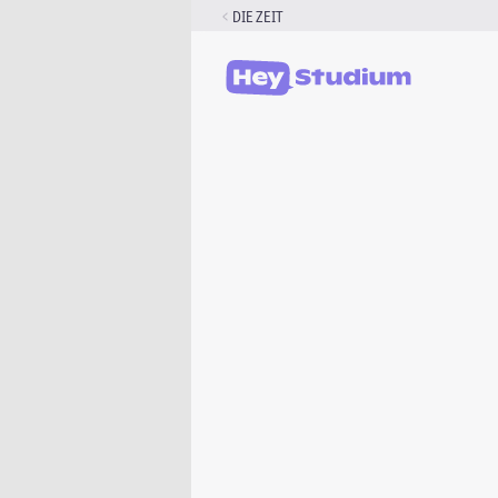
Zum
DIE ZEIT
Inhalt
springen