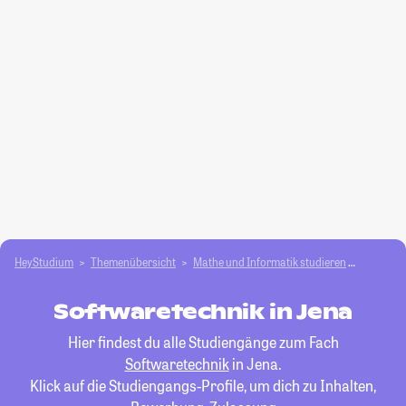
HeyStudium
Themenübersicht
Mathe und Informatik studieren
Software
Softwaretechnik in Jena
Hier findest du alle Studiengänge zum Fach
Softwaretechnik
in Jena.
Klick auf die Studiengangs-Profile, um dich zu Inhalten,