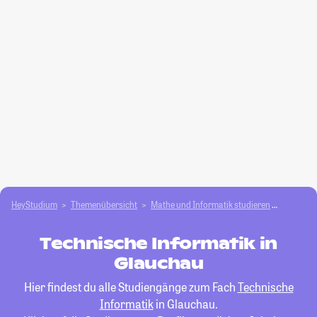
HeyStudium
Themenübersicht
Mathe und Informatik studieren
Technisc
Technische Informatik in
Glauchau
Hier findest du alle Studiengänge zum Fach
Technische
Informatik
in Glauchau.