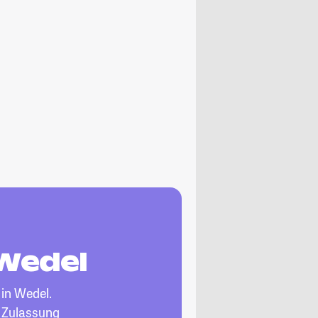
 Wedel
in Wedel.
, Zulassung