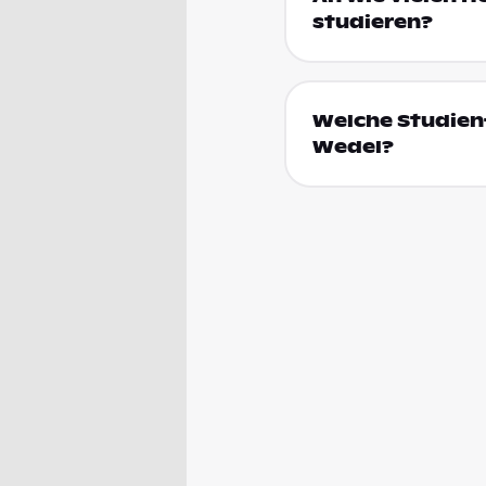
studieren?
Welche Studienf
Wedel?