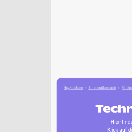
HeyStudium
Themenübersicht
Mathe 
Techn
Hier fin
Klick auf 