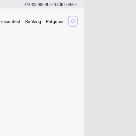
|
FÜR HOCHSCHULEN
FÜR LEHRER
ressentest
Ranking
Ratgeber