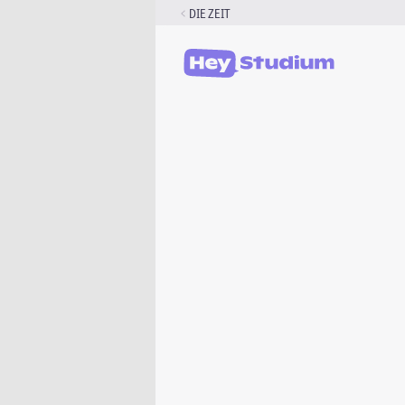
Zum
DIE ZEIT
Inhalt
springen