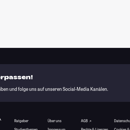
erpassen!
iben und folge uns auf unseren Social-Media Kanälen.
Ratgeber
Über uns
AGB
Datensch
Studienthemen
Impressum
Rechte & Lizenzen
Cookies &