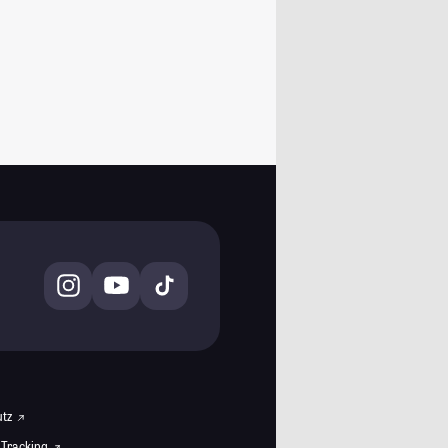
utz
 Tracking