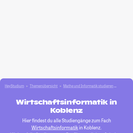
HeyStudium
Themenübersicht
Mathe und Informatik studieren
Wirtscha
Wirtschaftsinformatik in
Koblenz
Hier findest du alle Studiengänge zum Fach
Wirtschaftsinformatik
in Koblenz.