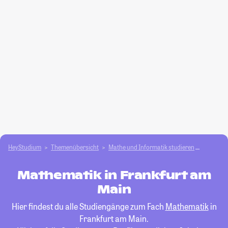
HeyStudium
Themenübersicht
Mathe und Informatik studieren
Mathema
Mathematik in Frankfurt am
Main
Hier findest du alle Studiengänge zum Fach
Mathematik
in
Frankfurt am Main.