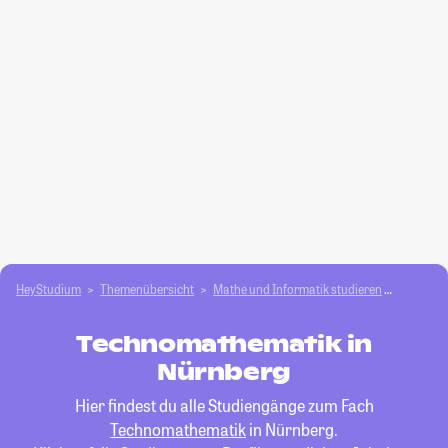
HeyStudium
Themenübersicht
Mathe und Informatik studieren
Technom
Technomathematik in
Nürnberg
Hier findest du alle Studiengänge zum Fach
Technomathematik
in Nürnberg.