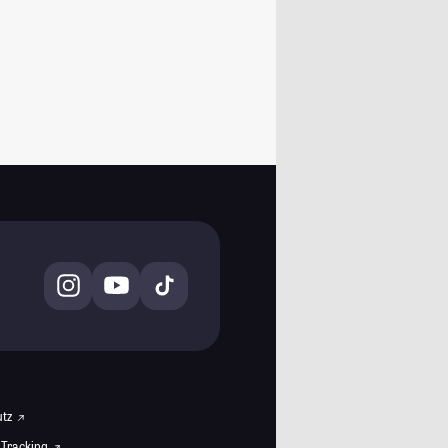
utz
 Tracking