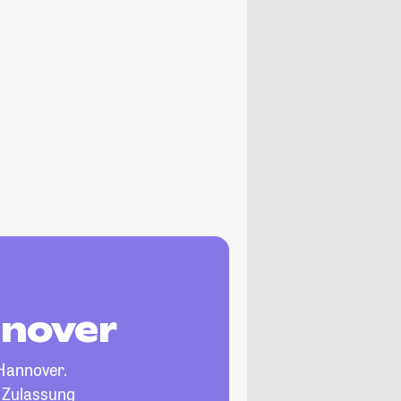
nnover
Hannover.
, Zulassung