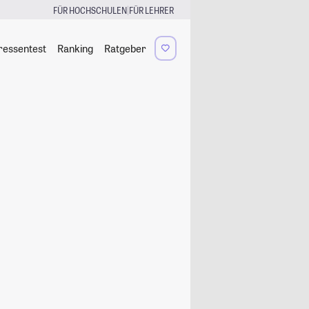
|
FÜR HOCHSCHULEN
FÜR LEHRER
ressentest
Ranking
Ratgeber