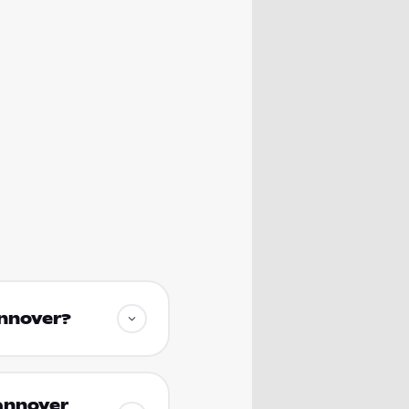
annover?
annover