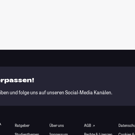
erpassen!
iben und folge uns auf unseren Social-Media Kanälen.
Ratgeber
Über uns
AGB
Datensch
Studienthemen
Impressum
Rechte & Lizenzen
Cookies &