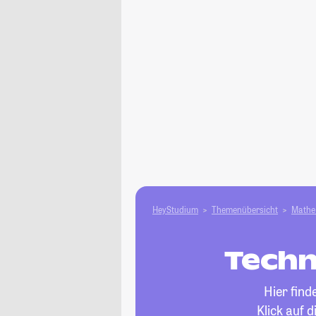
HeyStudium
Themenübersicht
Mathe 
Techn
Hier find
Klick auf 