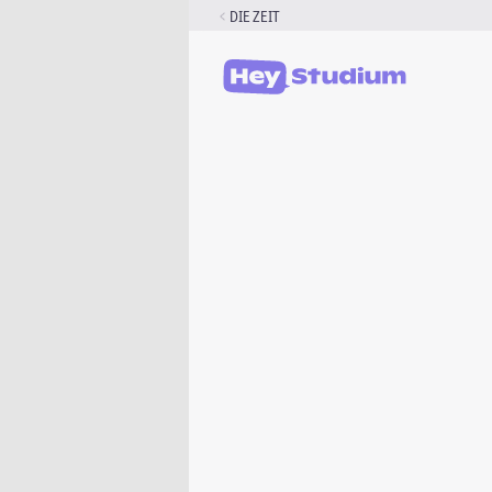
Zum
DIE ZEIT
Inhalt
springen