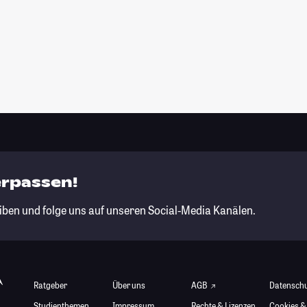
erpassen!
iben und folge uns auf unseren Social-Media Kanälen.
Ratgeber
Über uns
AGB
Datensch
Studienthemen
Impressum
Rechte & Lizenzen
Cookies &