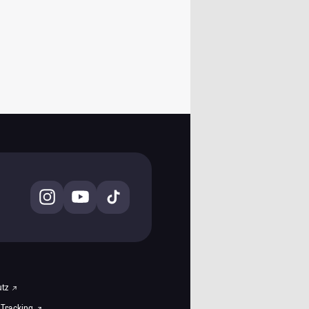
utz
 Tracking