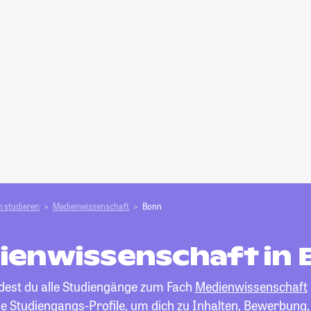
 studieren
Medienwissenschaft
Bonn
ienwissenschaft in 
ndest du alle Studiengänge zum Fach
Medienwissenschaft
die Studiengangs-Profile, um dich zu Inhalten, Bewerbung