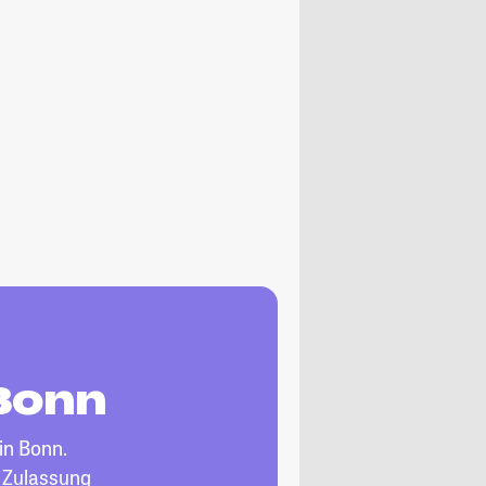
Bonn
in Bonn.
, Zulassung