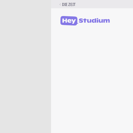
Zum
DIE ZEIT
Inhalt
springen