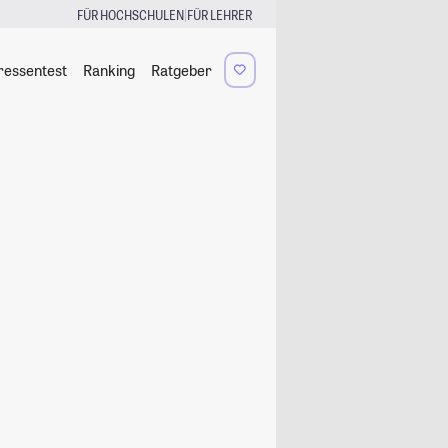
|
FÜR HOCHSCHULEN
FÜR LEHRER
ressentest
Ranking
Ratgeber