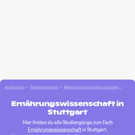
HeyStudium
Themenübersicht
Medizin und Gesundheit studieren
Ernäh
Ernährungswissenschaft in
Stuttgart
Hier findest du alle Studiengänge zum Fach
Ernährungswissenschaft
in Stuttgart.