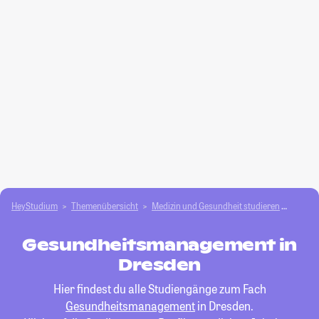
HeyStudium
Themenübersicht
Medizin und Gesundheit studieren
Gesun
Gesundheitsmanagement in
Dresden
Hier findest du alle Studiengänge zum Fach
Gesundheitsmanagement
in Dresden.