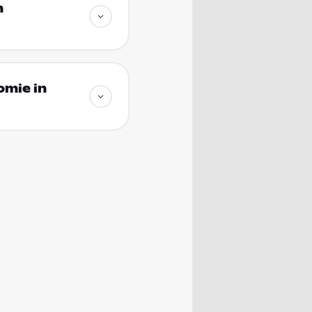
n
omie in