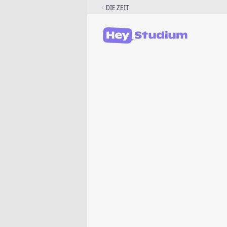
Zum
DIE ZEIT
Inhalt
springen