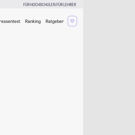
|
FÜR HOCHSCHULEN
FÜR LEHRER
ressentest
Ranking
Ratgeber