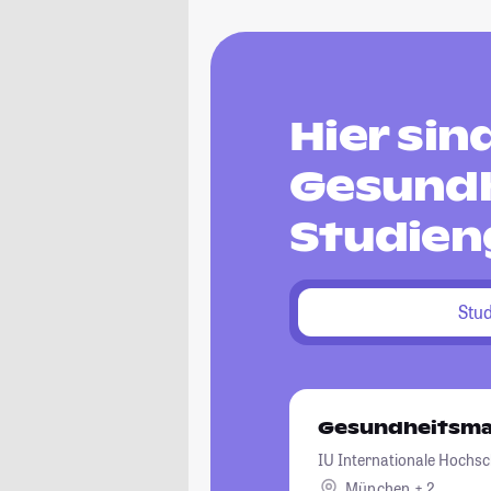
Hier si
Gesund
Studien
Stu
Gesundheitsm
IU Internationale Hochsc
München + 2