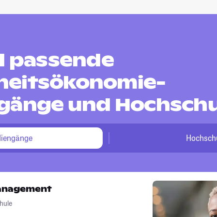
nd passende
heitsökonomie-
gänge und Hochsch
diengänge
Hochsch
anagement
hule