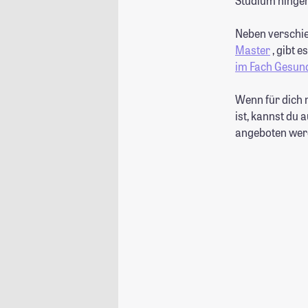
Studium hinge
Neben verschie
Master
, gibt 
im Fach Gesun
Wenn für dich 
ist, kannst du
angeboten wer