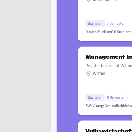
Bachelor
7 Semester
Duales Studium
0 € Studien
Management im
Private Universität Wit
Witten
Bachelor
6 Semester
BWL &amp; Gesundheit
klei
Volkswirtschaf