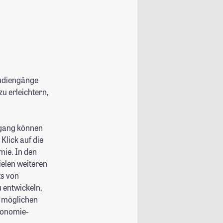
tudiengänge
u erleichtern,
ngang können
Klick auf die
ie. In den
ielen weiteren
ts von
 entwickeln,
e möglichen
konomie-