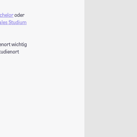
chelor
oder
ales Studium
nort wichtig
tudienort