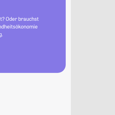
t? Oder brauchst
undheitsökonomie
g.