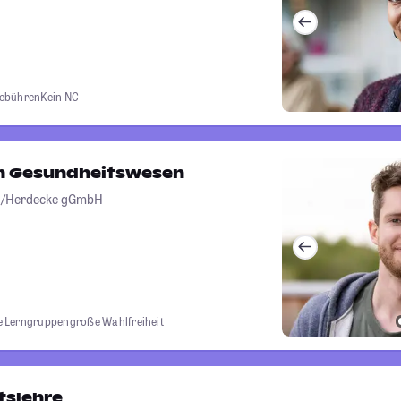
gebühren
Kein NC
 Gesundheitswesen
ten/Herdecke gGmbH
ne Lerngruppen
große Wahlfreiheit
tslehre