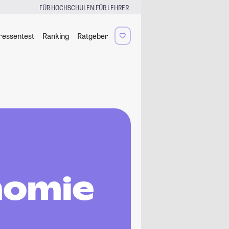
|
FÜR HOCHSCHULEN
FÜR LEHRER
ressentest
Ranking
Ratgeber
nomie