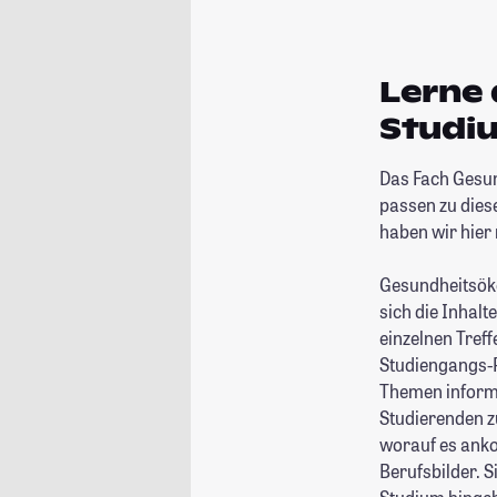
Lerne
Studi
Das Fach Gesu
passen zu dies
haben wir hier 
Gesundheitsöko
sich die Inhalt
einzelnen Tref
Studiengangs-P
Themen informi
Studierenden z
worauf es ank
Berufsbilder. 