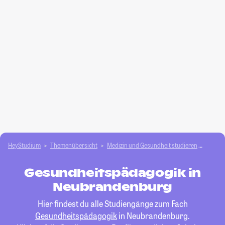
HeyStudium
Themenübersicht
Medizin und Gesundheit studieren
Gesun
Gesundheitspädagogik in
Neubrandenburg
Hier findest du alle Studiengänge zum Fach
Gesundheitspädagogik
in Neubrandenburg.