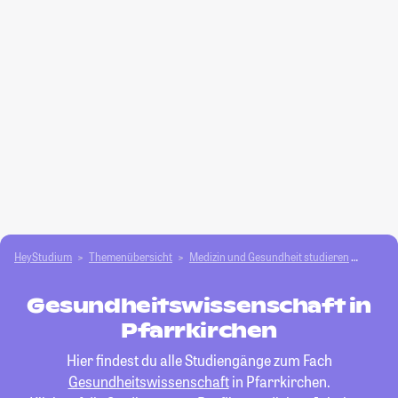
HeyStudium
Themenübersicht
Medizin und Gesundheit studieren
Gesund
Gesundheitswissenschaft in
Pfarrkirchen
Hier findest du alle Studiengänge zum Fach
Gesundheitswissenschaft
in Pfarrkirchen.