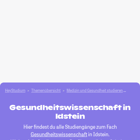
HeyStudium
Themenübersicht
Medizin und Gesundheit studieren
Gesund
Gesundheitswissenschaft in
Idstein
Hier findest du alle Studiengänge zum Fach
Gesundheitswissenschaft
in Idstein.