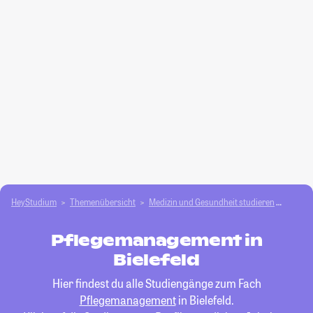
HeyStudium
Themenübersicht
Medizin und Gesundheit studieren
Pfleg
Pflegemanagement in
Bielefeld
Hier findest du alle Studiengänge zum Fach
Pflegemanagement
in Bielefeld.