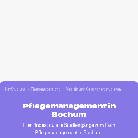
HeyStudium
Themenübersicht
Medizin und Gesundheit studieren
Pfleg
Pflegemanagement in
Bochum
Hier findest du alle Studiengänge zum Fach
Pflegemanagement
in Bochum.