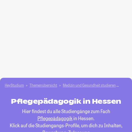
HeyStudium
Themenübersicht
Medizin und Gesundheit studieren
Pfleg
Pflegepädagogik in Hessen
Hier findest du alle Studiengänge zum Fach
Pflegepädagogik
in Hessen.
Klick auf die Studiengangs-Profile, um dich zu Inhalten,