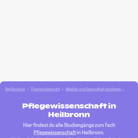
HeyStudium
Themenübersicht
Medizin und Gesundheit studieren
Pflege
Pflegewissenschaft in
Heilbronn
Hier findest du alle Studiengänge zum Fach
Pflegewissenschaft
in Heilbronn.