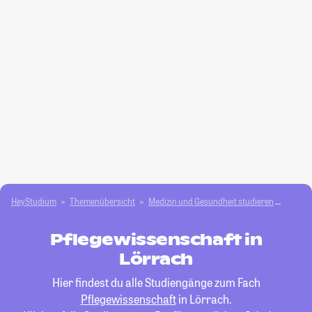
HeyStudium
Themenübersicht
Medizin und Gesundheit studieren
Pflege
Pflegewissenschaft in
Lörrach
Hier findest du alle Studiengänge zum Fach
Pflegewissenschaft
in Lörrach.